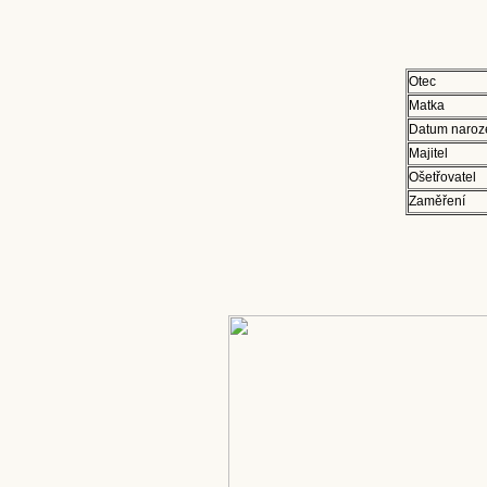
Otec
Matka
Datum naroz
Majitel
Ošetřovatel
Zaměření