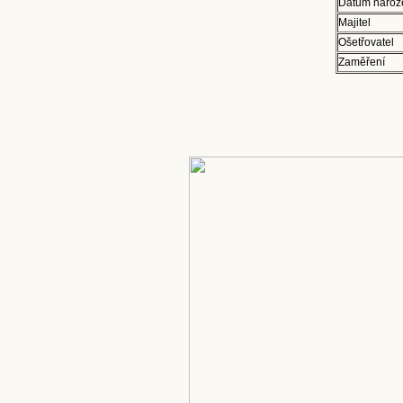
Datum naroz
Majitel
Ošetřovatel
Zaměření