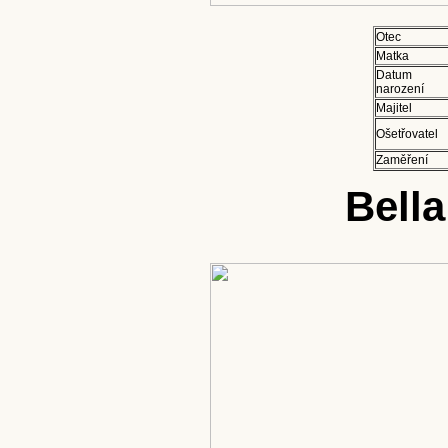
Otec
Matka
Datum
narození
Majitel
Ošetřovatel
Zaměření
Bell