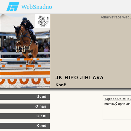
WebSnadno
Administrace Web
JK HIPO JIHLAVA
Koně
Úvod
Agressive Musi
metalový open-air f
O nás
Členi
Koně