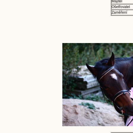
Majitel
Ošetřovatel
Zaměření