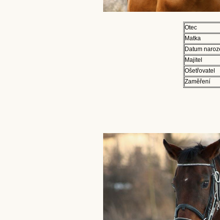
Otec
Matka
Datum naroz
Majitel
Ošetřovatel
Zaměření