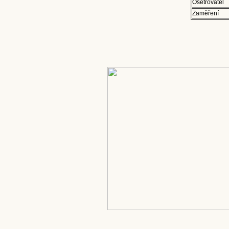
Ošetřovatel
Zaměření