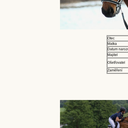
Otec
Matka
Datum naroz
Majitel
Ošetřovatel
Zaměření