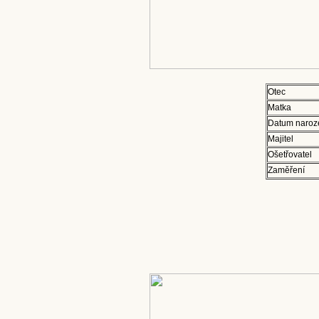
Otec
Matka
Datum naroz
Majitel
Ošetřovatel
Zaměření