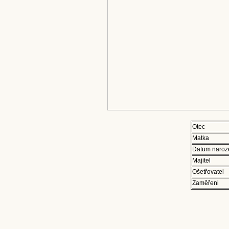
Otec
Matka
Datum naroz
Majitel
Ošetřovatel
Zaměřeni