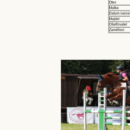
Otec
Matka
Datum naroz
Majitel
Ošetřovatel
Zaměření