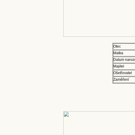
Otec
Matka
Datum naroz
Majitel
Ošetřovatel
Zaměření