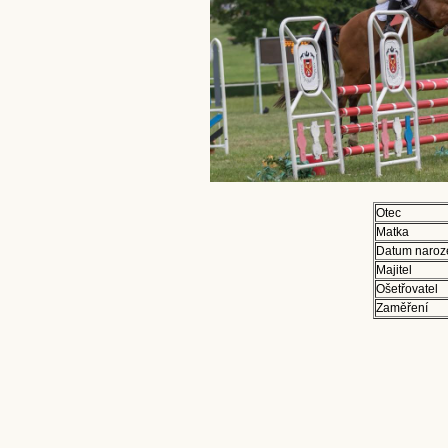
Otec
Matka
Datum naroz
Majitel
Ošetřovatel
Zaměření