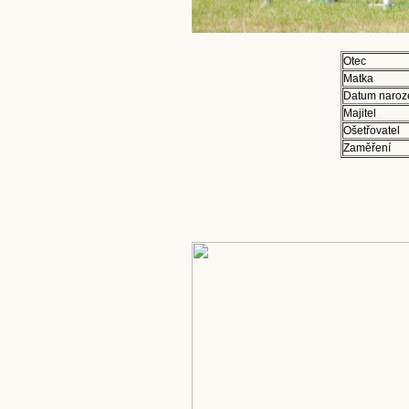
Otec
Matka
Datum naroz
Majitel
Ošetřovatel
Zaměření