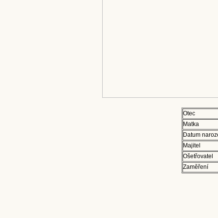
Otec
Matka
Datum naroz
Majitel
Ošetřovatel
Zaměření