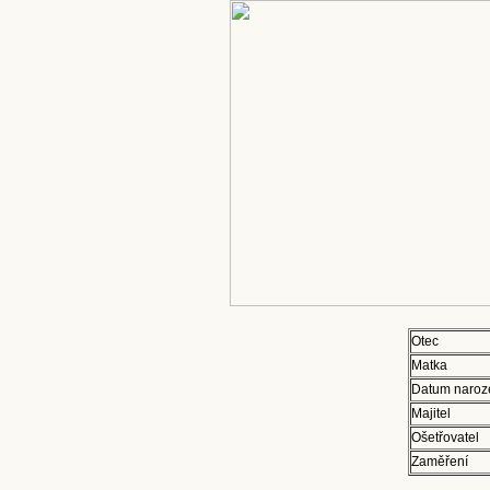
Otec
Matka
Datum naroz
Majitel
Ošetřovatel
Zaměření