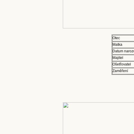
Otec
Matka
Datum naroz
Majitel
Ošetřovatel
Zaměření