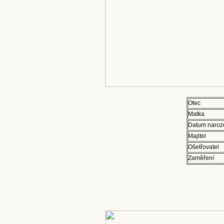
Otec
Matka
Datum naroz
Majitel
Ošetřovatel
Zaměření