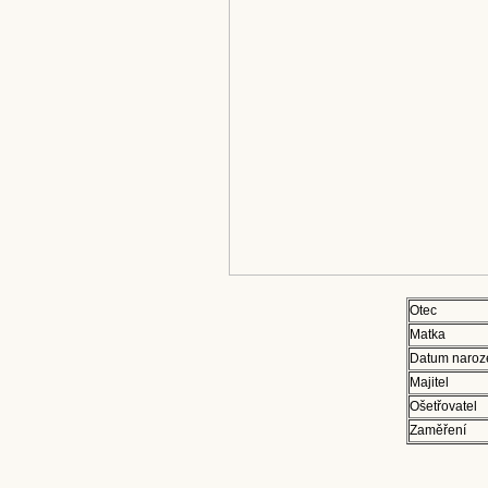
Otec
Matka
Datum naroz
Majitel
Ošetřovatel
Zaměření