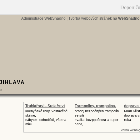
Doporuču
Administrace WebSnadno
|
Tvorba webových stránek na
WebSnadno
 JIHLAVA
k
Truhlářství - Stolařství
Trampolíny, trampolína,
doprava 
kuchyňské linky, vestavěné
prodej bezpečných trampolín
Milan Křís
skříně,
se sítí
doprava va
nábytek, schodiště, vše na
kvalita, bezppečnost a super
ruka
míru
cena,
Tvorba webový