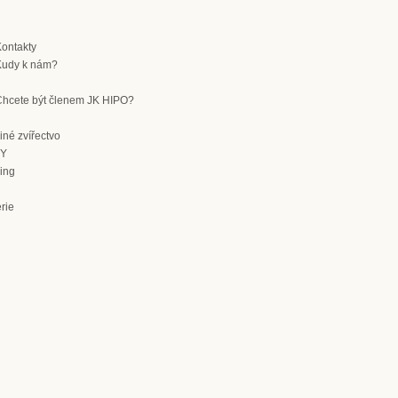
ontakty
Kudy k nám?
Chcete být členem JK HIPO?
iné zvířectvo
KY
ing
rie