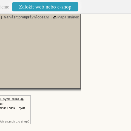
Založit web nebo e-shop
jeme
|
Nahlásit protiprávní obsah!
|
Mapa stránek
+ hydr. ruka �
tek
lnik + vlek + hydr.
ch stránek a e-shopů