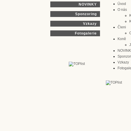
Úvod
NOVINKY
O nás
Sponzoring
K
Vzkazy
Členi
Fotogalerie
Koně
J
NOVIN
Sponzor
Vzkazy
Fotogale