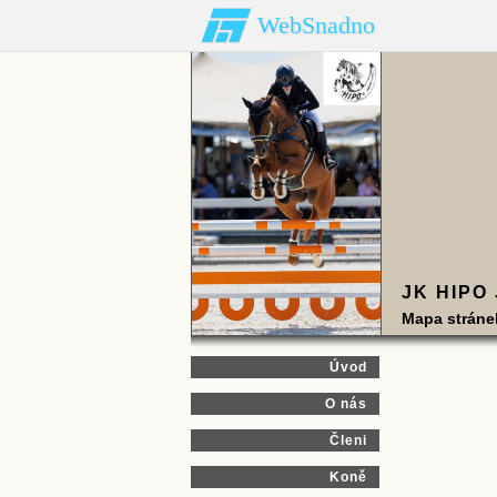
WebSnadno
JK HIPO
Mapa stráne
Úvod
O nás
Členi
Koně